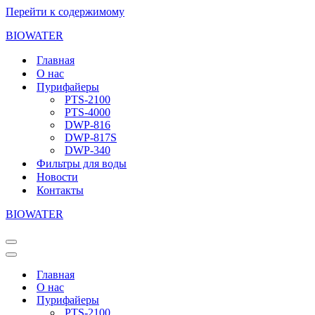
Перейти к содержимому
BIOWATER
Главная
О нас
Пурифайеры
PTS-2100
PTS-4000
DWP-816
DWP-817S
DWP-340
Фильтры для воды
Новости
Контакты
BIOWATER
Меню
навигации
Меню
навигации
Главная
О нас
Пурифайеры
PTS-2100