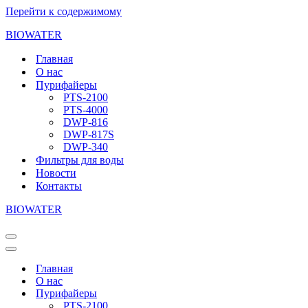
Перейти к содержимому
BIOWATER
Главная
О нас
Пурифайеры
PTS-2100
PTS-4000
DWP-816
DWP-817S
DWP-340
Фильтры для воды
Новости
Контакты
BIOWATER
Меню
навигации
Меню
навигации
Главная
О нас
Пурифайеры
PTS-2100